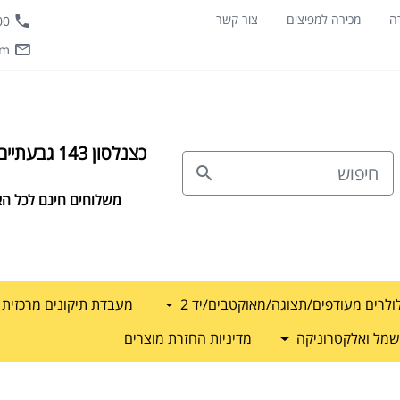
ה
מכירה למפיצים
צור קשר
0800
om
כצנלסון 143 גבעתיים |
משלוחים חינם לכל הא
ולרים מעודפים/תצוגה/מאוקטבים/יד 2
מעבדת תיקונים מרכזית דרג
מל ואלקטרוניקה
מדיניות החזרת מוצרים