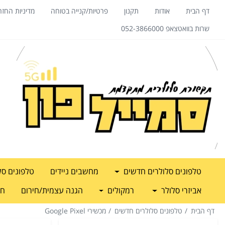
דף הבית
אודות
תקנון
פרטיות/קנייה בטוחה
מדיניות החזר
שרות בוואטצאפ 052-3866000
טלפונים סלולרים חדשים
מחשבים ניידים
טלפונים סל
אביזרי סלולר
רמקולים
הגנה עצמית/חירום
חש
דף הבית
טלפונים סלולרים חדשים
מכשירי Google Pixel