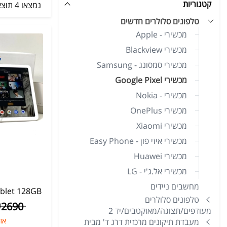
קטגוריות
נמצאו 4 תוצאות
טלפונים סלולרים חדשים
מכשירי - Apple
מכשירי Blackview
מכשירי סמסונג - Samsung
מכשירי Google Pixel
מכשירי - Nokia
מכשירי OnePlus
מכשירי Xiaomi
מכשירי איזי פון - Easy Phone
מכשירי Huawei
מכשירי אל.ג'י - LG
מחשבים ניידים
ablet 128GB
טלפונים סלולרים
₪
2690
מעודפים/תצוגה/מאוקטבים/יד 2
אז
מעבדת תיקונים מרכזית דרג ד' מבית