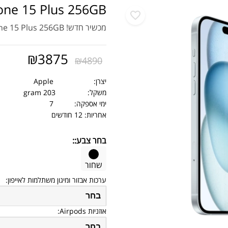
one 15 Plus 256GB
מכשיר חדש! iPhone 15 Plus 256GB
₪
3875
₪
4890
יצרן:
Apple
משקל:
203 gram
ימי אספקה:
7
אחריות: 12 חודשים
בחר צבע::
שחור
ערכות אבזור ומיגון משתלמות לאייפון:
בחר
אוזניות Airpods:
בחר