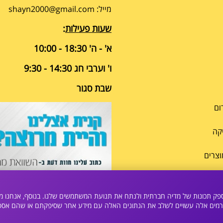
מייל: shayn2000@gmail.com
שעות פעילות
:
א' - ה' 18:30 - 10:00
ו' וערבי חג 14:30 - 9:30
שבת סגור
ום
קה
וצרים
>>> להוספת חוות דעת על סמייל פון
ם אישית תוכן ומודעות, לספק תכונות של מדיה חברתית ולנתח את תנועת המשתמשים שלנו. בנוסף
גורמים אלה עשויים לשלב את הנתונים האלה עם מידע אחר שסיפקתם או שהם אס
בניית אתרים
|
בניית חנות וירטואלית
|
credits
|
builder