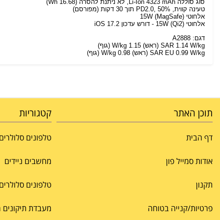
סוג סוללה Li-Ion 4323 mAh, לא ניתנת להסרה (16.68 Wh)
טעינה קווית, PD2.0, 50% תוך 30 דקות (מפורסם)
אלחוטי 15W (MagSafe)
אלחוטי 15W (Qi2) - דורש עדכון iOS 17.2
דגם: A2888
SAR 1.14 W/kg (ראש) 1.15 W/kg (גוף)
SAR EU 0.99 W/kg (ראש) 0.98 W/kg (גוף)
תוכן האתר
קטגוריות
דף הבית
טלפונים סלולרים
אודות סמייל פון
מחשבים ניידים
תקנון
טלפונים סלולרים
פרטיות/קנייה בטוחה
מעבדת תיקונים מרכ