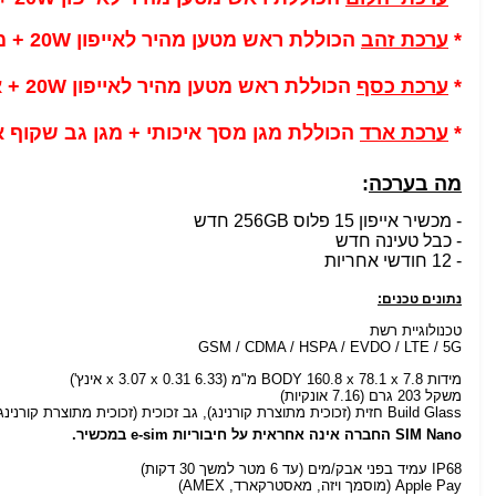
*
ערכת זהב
הכוללת
ראש מטען מהיר לאייפון 20W +
מ
*
ערכת כסף
הכוללת
ראש מטען מהיר לאייפון 20W + אוזניות סטריאו אייפון בעלות מוזלת של 149 ש"ח בלבד!
*
ערכת ארד
הכוללת מגן מסך איכותי + מגן גב שקוף איכותי מ
מה בערכה
:
- מכשיר אייפון 15 פלוס 256GB חדש
- כבל טעינה חדש
- 12 חודשי אחריות
נתונים טכנים:
טכנולוגיית רשת
GSM / CDMA / HSPA / EVDO / LTE / 5G
מידות BODY 160.8 x 78.1 x 7.8 מ"מ (6.33 x 3.07 x 0.31 אינץ')
משקל 203 גרם (7.16 אונקיות)
Build Glass חזית (זכוכית מתוצרת קורנינג), גב זכוכית (זכוכית מתוצרת קורנינג), מסגרת אלומיניום
SIM Nano
החברה אינה אחראית על חיבוריות e-sim במכשיר.
IP68 עמיד בפני אבק/מים (עד 6 מטר למשך 30 דקות)
Apple Pay (מוסמך ויזה, מאסטרקארד, AMEX)