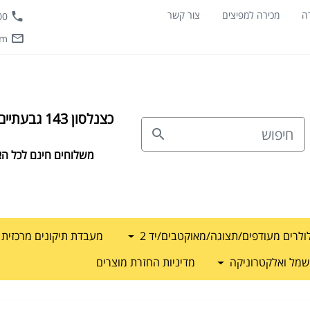
ה
מכירה למפיצים
צור קשר
0800
om
כצנלסון 143 גבעתיים |
משלוחים חינם לכל הא
ולרים מעודפים/תצוגה/מאוקטבים/יד 2
מעבדת תיקונים מרכזית דרג
מל ואלקטרוניקה
מדיניות החזרת מוצרים