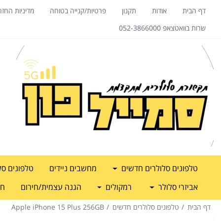
דף הבית
אודות
תקנון
פרטיות/קנייה בטוחה
מדיניות החזר
שרות בוואטצאפ 052-3866000
טלפונים סלולרים חדשים
מחשבים ניידים
טלפונים סל
אביזרי סלולר
רמקולים
הגנה עצמית/חירום
חש
דף הבית
טלפונים סלולרים חדשים
Apple iPhone 15 Plus 256GB