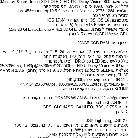
סוג תצוגה Super Retina XDR OLED, HDR10, Dolby Vision, 800 ניטים (HBM), 1200 ניטים (שיא)
גודל 6.7 אינץ', 109.8 ס"מ (~87.4% יחס מסך לגוף)
רזולוציה 1284 x 2778 פיקסלים, יחס של 19.5:9 (צפיפות ~458 ppi)
זכוכית מגן קרמי הגנה
פלטפורמת OS iOS 16, ניתן לשדרוג ל-iOS 17.4
ערכת שבבים Apple A15 Bionic (5 ננומטר)
מעבד משושה ליבות (2x3.23 GHz Avalanche + 4x1.82 GHz Blizzard)
GPU Apple GPU (גרפיקה 5 ליבות)
זיכרון פנימי 256GB 6GB RAM
מצלמה ראשית כפולה 12 מגה פיקסל, f/1.5, 26 מ"מ (רחב), 1/1.7", 1.9 מיקרומטר, PDAF כפול פיקסלים, OIS להזזת חיישן
12 מגה פיקסל, f/2.4, 13 מ"מ, 120˚ (אולטרה-רוחב)
כולל פלאש כפול LED כפול, HDR (צילום/פנורמה)
וידאו 4K@24/25/30/60fps, 1080p@25/30/60/120/240fps, HDR, Dolby Vision HDR (עד 60fps), מצב קולנועי (4K@30fps), צילום צליל סטריאו.
מצלמת SELFIE סינגל 12 מגה פיקסל, f/1.9, 23 מ"מ (רוחב), 1/3.6 אינץ' PDAF
SL 3D, (חיישן עומק/ביומטרי)
כולל HDR, מצב קולנועי (4K@30fps)
וידאו 4K@24/25/30/60fps, 1080p@25/30/60/120fps, gyro-EIS
SOUND רמקול כן, עם רמקולים סטריאו
COMMS WLAN Wi-Fi 802.11 a/b/g/n/ac/6, דו-פס, נקודה חמה
Bluetooth 5.3, A2DP, LE
מיקום GPS, GLONASS, GALILEO, BDS, QZSS
NFC כן
USB Lightning, USB 2.0
מאפיינים חיישנים מזהה פנים, מד תאוצה, ג'ירו, קרבה, מצפן, ברומטר
תמיכה בפס רחב במיוחד (UWB).
SOS חירום באמצעות לוויין (שליחת/קבלת SMS)